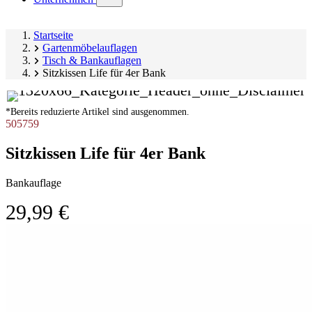
submenu)
Startseite
Gartenmöbelauflagen
Tisch & Bankauflagen
Sitzkissen Life für 4er Bank
*Bereits reduzierte Artikel sind ausgenommen.
505759
Sitzkissen Life für 4er Bank
Bankauflage
29,99 €
Produktgalerie
Image
überspringen
1
of
1