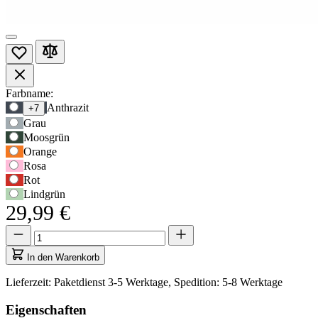
Produktoptionen
Farbname:
Verwenden
Anthrazit
+7
Sie
Grau
die
Moosgrün
Tabulatortaste,
Orange
um
Rosa
zur
Rot
ersten
Lindgrün
Auswahloption
29,99 €
zu
navigieren,
Menge
Menge
und
aktualisiert
anschließend
auf
In den Warenkorb
die
1
Pfeiltasten,
Lieferzeit: Paketdienst 3-5 Werktage, Spedition: 5-8 Werktage
um
zwischen
Eigenschaften
den