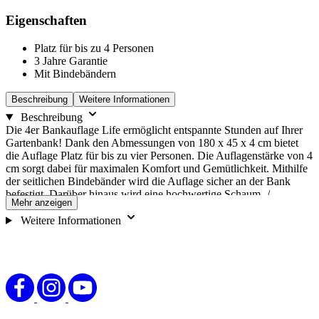
Optionen
zu
Eigenschaften
wechseln.
Platz für bis zu 4 Personen
3 Jahre Garantie
Mit Bindebändern
Beschreibung
Weitere Informationen
Beschreibung
Die 4er Bankauflage Life ermöglicht entspannte Stunden auf Ihrer
Gartenbank! Dank den Abmessungen von 180 x 45 x 4 cm bietet
die Auflage Platz für bis zu vier Personen. Die Auflagenstärke von 4
cm sorgt dabei für maximalen Komfort und Gemütlichkeit. Mithilfe
der seitlichen Bindebänder wird die Auflage sicher an der Bank
befestigt. Darüber hinaus wird eine hochwertige Schaum- /
Mehr anzeigen
Vliesfüllung verwendet. Somit kann die Auflage mit einem feuchten
Tuch abgewischt werden. Aufgrund der hochwertigen Qualität,
Weitere Informationen
gewähren wir 3 Jahre Garantie ab Kaufdatum. Maße können von
den angegebenen Werten produktionsbedingt abweichen.