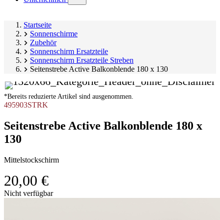
submenu)
Startseite
Sonnenschirme
Zubehör
Sonnenschirm Ersatzteile
Sonnenschirm Ersatzteile Streben
Seitenstrebe Active Balkonblende 180 x 130
*Bereits reduzierte Artikel sind ausgenommen.
495903STRK
Seitenstrebe Active Balkonblende 180 x
130
Mittelstockschirm
20,00 €
Produktgalerie
Nicht verfügbar
überspringen
Image
1
of