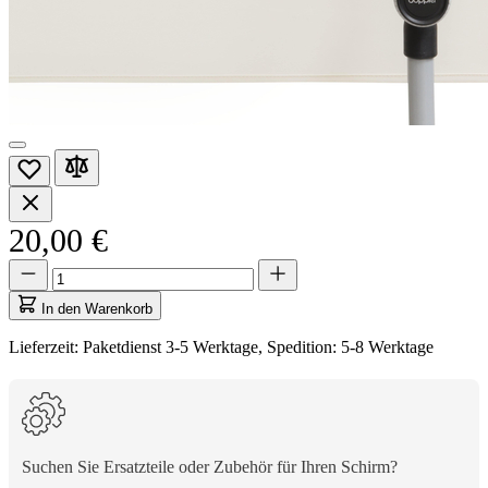
20,00 €
Menge
Menge
aktualisiert
auf
In den Warenkorb
1
Lieferzeit: Paketdienst 3-5 Werktage, Spedition: 5-8 Werktage
Suchen Sie Ersatzteile oder Zubehör für Ihren Schirm?