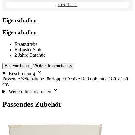
Jetzt finden
Eigenschaften
Eigenschaften
Ersatzstrebe
Robuster Stahl
2 Jahre Garantie
Beschreibung
Weitere Informationen
Beschreibung
Passende Seitenstrebe für doppler Active Balkonblende 180 x 130
cm.
Weitere Informationen
Passendes Zubehör
Die
Drücken,
Navigation
um
durch
das
die
Karussell