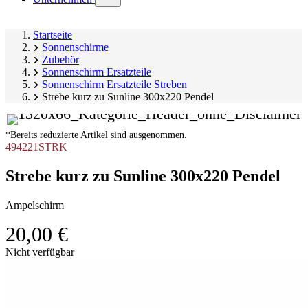
submenu)
Startseite
Sonnenschirme
Zubehör
Sonnenschirm Ersatzteile
Sonnenschirm Ersatzteile Streben
Strebe kurz zu Sunline 300x220 Pendel
*Bereits reduzierte Artikel sind ausgenommen.
494221STRK
Strebe kurz zu Sunline 300x220 Pendel
Ampelschirm
20,00 €
Produktgalerie
Nicht verfügbar
überspringen
Image
1
of
1