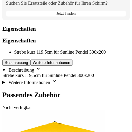
Suchen Sie Ersatzteile oder Zubehör für Ihren Schirm?
Jetzt finden
Eigenschaften
Eigenschaften
Strebe kurz 119,5cm für Sunline Pendel 300x200
Beschreibung
Weitere Informationen
Beschreibung
Strebe kurz 119,5cm für Sunline Pendel 300x200
Weitere Informationen
Passendes Zubehör
Die
Drücken,
Nicht verfügbar
Navigation
um
durch
das
die
Karussell
Elemente
zu