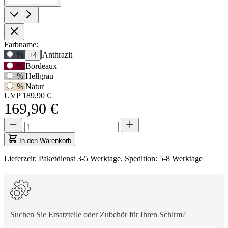
Produktoptionen
Farbname:
Verwenden
%
Anthrazit
+4
Sie
%
Bordeaux
die
%
Hellgrau
Tabulatortaste,
%
Natur
um
UVP
189,90 €
zur
169,90 €
ersten
Auswahloption
Menge
Menge
zu
aktualisiert
navigieren,
auf
In den Warenkorb
und
1
anschließend
Lieferzeit: Paketdienst 3-5 Werktage, Spedition: 5-8 Werktage
die
Pfeiltasten,
um
zwischen
den
Optionen
Suchen Sie Ersatzteile oder Zubehör für Ihren Schirm?
zu
wechseln.