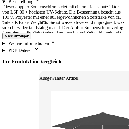
Beschreibung
Dieser doppler Sonnenschirm bietet mit einem Lichtschutzfaktor
von LSF 80 + höchsten UV-Schutz. Die Bespannung besteht aus
100 % Polyester mit einer außergewöhnlichen Stoffstärke von ca.
%details.FabricWeight%. Sie ist wasserabweisend imprägniert, was
sie sehr widerstandsfähig macht. Der AluPro Sonnenschirm verfügt
über vier stabile Stahlstreben, kann nach zwei Seiten hin geknickt,
Mehr anzeigen
in 3 Postionen neigbar und zusätzlich in der Höhe stufenlos verstellt
werden. Ein einfaches Öffnen und Schließen des Schirmes wird
Weitere Informationen
durch die Bedienung des ergonomisch, geformten Schiebers
PDF-Dateien
gewährleistet. Der Mast aus ultraleichtem Aluminium-Profil sowie
die Streben aus Stahl sind äußerst stabil. Der wetterfeste Bezug aus
Ihr Produkt im Vergleich
hochwertigem Polyestergewebe besitzt zudem eine sehr hohe
Lichtechtheit.
Ausgewählter Artikel