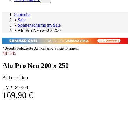
submenu)
Startseite
Sale
Sonnenschirme im Sale
Alu Pro Neo 200 x 250
*Bereits reduzierte Artikel sind ausgenommen.
487585
Alu Pro Neo 200 x 250
Balkonschirm
UVP
189,90 €
169,90 €
Produktgalerie
Image
überspringen
1
of
11