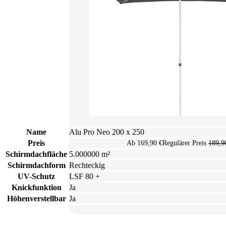
Name
Alu Pro Neo 200 x 250
Preis
Ab
169,90 €
Regulärer Preis
189,9
Schirmdachfläche
5.000000 m²
Schirmdachform
Rechteckig
UV-Schutz
LSF 80 +
Knickfunktion
Ja
Höhenverstellbar
Ja