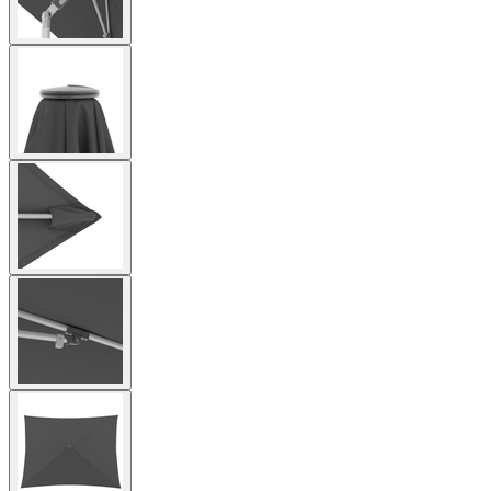
View
larger
image
View
larger
image
View
larger
image
View
larger
image