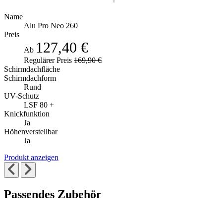
Name
Alu Pro Neo 260
Preis
127,40 €
Ab
Regulärer Preis
169,90 €
Schirmdachfläche
Schirmdachform
Rund
UV-Schutz
LSF 80 +
Knickfunktion
Ja
Höhenverstellbar
Ja
Produkt anzeigen
Passendes Zubehör
Die
Drücken,
Drücken,
um