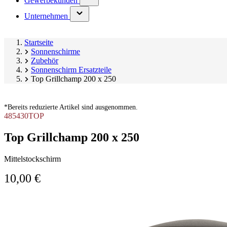
Gewerbekunden
submenu)
(has
Unternehmen
submenu)
Startseite
Sonnenschirme
Zubehör
Sonnenschirm Ersatzteile
Top Grillchamp 200 x 250
*Bereits reduzierte Artikel sind ausgenommen.
485430TOP
Top Grillchamp 200 x 250
Mittelstockschirm
10,00 €
Produktgalerie
Image
überspringen
1
of
1