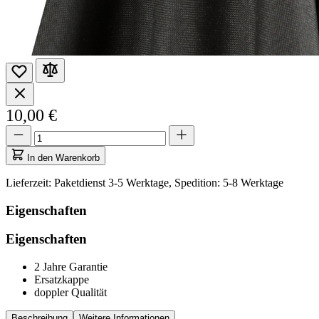
10,00 €
Menge
Menge
aktualisiert
auf
In den Warenkorb
1
Lieferzeit: Paketdienst 3-5 Werktage, Spedition: 5-8 Werktage
Eigenschaften
Eigenschaften
2 Jahre Garantie
Ersatzkappe
doppler Qualität
Beschreibung
Weitere Informationen