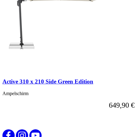
ist
mit
der
Tabulatortaste
möglich.
Sie
können
das
Karussell
überspringen
oder
direkt
zur
Karussell-
Active 310 x 210 Side Green Edition
Navigation
über
die
Ampelschirm
Sprunglinks
649,90 €
wechseln.