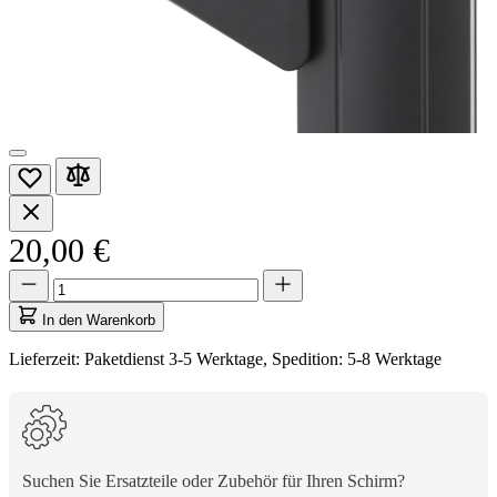
20,00 €
Menge
Menge
aktualisiert
auf
In den Warenkorb
1
Lieferzeit: Paketdienst 3-5 Werktage, Spedition: 5-8 Werktage
Suchen Sie Ersatzteile oder Zubehör für Ihren Schirm?