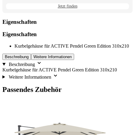
Jetzt finden
Eigenschaften
Eigenschaften
Kurbelgehäuse für ACTIVE Pendel Green Edition 310x210
Beschreibung
Weitere Informationen
Beschreibung
Kurbelgehäuse für ACTIVE Pendel Green Edition 310x210
Weitere Informationen
Passendes Zubehör
Die
Drücken,
Navigation
um
durch
das
die
Karussell
Elemente
zu
des
überspringen
Karussells