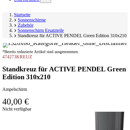
submenu)
Startseite
Sonnenschirme
Zubehör
Sonnenschirm Ersatzteile
Standkreuz für ACTIVE PENDEL Green Edition 310x210
*Bereits reduzierte Artikel sind ausgenommen.
474273KREUZ
Standkreuz für ACTIVE PENDEL Green
Edition 310x210
Ampelschirm
40,00 €
Produktgalerie
Nicht verfügbar
überspringen
Image
1
of
1