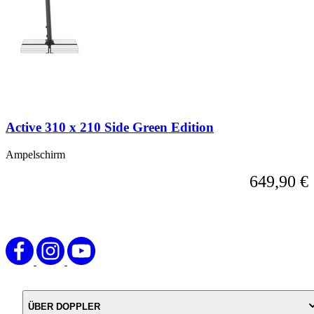
möglich.
Sie
können
das
Karussell
überspringen
oder
direkt
zur
Karussell-
Active 310 x 210 Side Green Edition
Navigation
über
die
Ampelschirm
Sprunglinks
649,90 €
wechseln.
ÜBER DOPPLER