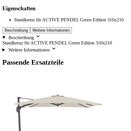
Eigenschaften
Standkreuz für ACTIVE PENDEL Green Edition 310x210
Beschreibung
Weitere Informationen
Beschreibung
Standkreuz für ACTIVE PENDEL Green Edition 310x210
Weitere Informationen
Passende Ersatzteile
Die
Drücken,
Navigation
um
durch
das
die
Karussell
Elemente
zu
des
überspringen
Karussells
ist
mit
der
Tabulatortaste