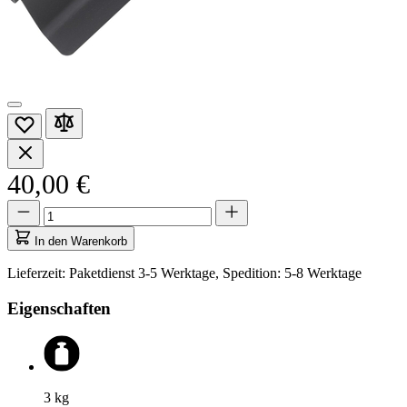
40,00 €
Menge
Menge
aktualisiert
auf
In den Warenkorb
1
Lieferzeit: Paketdienst 3-5 Werktage, Spedition: 5-8 Werktage
Eigenschaften
3
kg