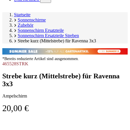
submenu)
Startseite
Sonnenschirme
Zubehör
Sonnenschirm Ersatzteile
Sonnenschirm Ersatzteile Streben
Strebe kurz (Mittelstrebe) für Ravenna 3x3
*Bereits reduzierte Artikel sind ausgenommen.
465528STRK
Strebe kurz (Mittelstrebe) für Ravenna
3x3
Ampelschirm
20,00 €
Produktgalerie
Image
überspringen
1
of