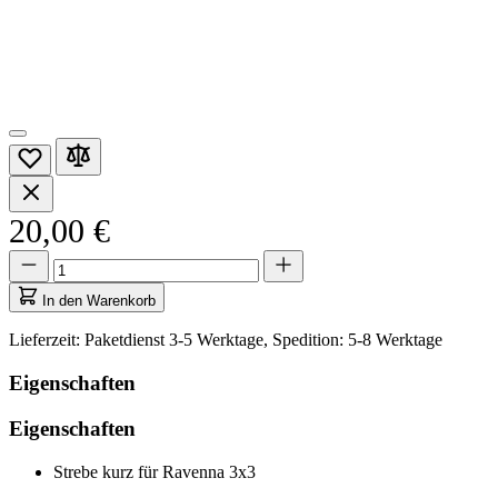
20,00 €
Menge
Menge
aktualisiert
auf
In den Warenkorb
1
Lieferzeit: Paketdienst 3-5 Werktage, Spedition: 5-8 Werktage
Eigenschaften
Eigenschaften
Strebe kurz für Ravenna 3x3