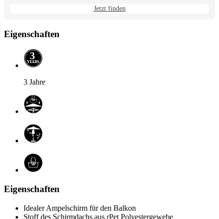
wechseln.
Jetzt finden
Eigenschaften
3
Y
E
A
R
S
3 Jahre
Eigenschaften
Idealer Ampelschirm für den Balkon
Stoff des Schirmdachs aus rPet Polyestergewebe