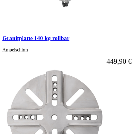
das
Karussell
überspringen
oder
direkt
zur
Karussell-
Granitplatte 140 kg rollbar
Navigation
über
die
Ampelschirm
Sprunglinks
449,90 €
wechseln.