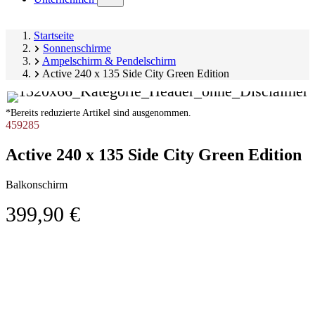
submenu)
Startseite
Sonnenschirme
Ampelschirm & Pendelschirm
Active 240 x 135 Side City Green Edition
*Bereits reduzierte Artikel sind ausgenommen.
459285
Active 240 x 135 Side City Green Edition
Balkonschirm
399,90 €
Produktgalerie
Image
überspringen
1
of
7