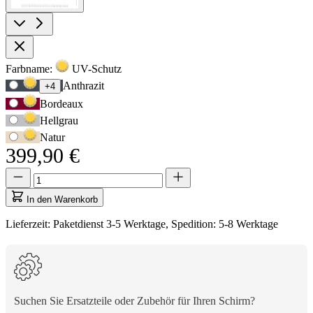
Produktoptionen
Farbname:
UV-Schutz
Verwenden
Anthrazit
+4
Sie
Bordeaux
die
Tabulatortaste,
Hellgrau
um
Natur
zur
399,90 €
ersten
Auswahloption
Menge
Menge
zu
aktualisiert
navigieren,
auf
In den Warenkorb
und
1
anschließend
Lieferzeit: Paketdienst 3-5 Werktage, Spedition: 5-8 Werktage
die
Pfeiltasten,
um
zwischen
den
Optionen
Suchen Sie Ersatzteile oder Zubehör für Ihren Schirm?
zu