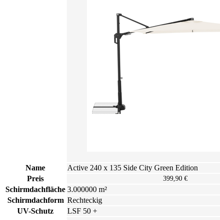
von Hand waschen.
We need your consent to load the
Youtube service!
This content is not permitted to load due to trackers
that are not disclosed to the visitor. The website owner
needs to setup the site with their CMP to add this
content to the list of technologies used.
Powered by
Usercentrics Consent Management
Platform
Name
Active 240 x 135 Side City Green Edition
Preis
399,90 €
Schirmdachfläche
3.000000 m²
Schirmdachform
Rechteckig
UV-Schutz
LSF 50 +