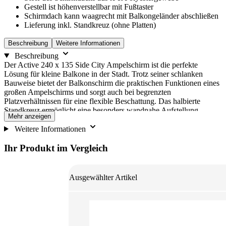
Gestell ist höhenverstellbar mit Fußtaster
Schirmdach kann waagrecht mit Balkongeländer abschließen
Lieferung inkl. Standkreuz (ohne Platten)
Beschreibung
Weitere Informationen
Beschreibung
Der Active 240 x 135 Side City Ampelschirm ist die perfekte
Lösung für kleine Balkone in der Stadt. Trotz seiner schlanken
Bauweise bietet der Balkonschirm die praktischen Funktionen eines
großen Ampelschirms und sorgt auch bei begrenzten
Platzverhältnissen für eine flexible Beschattung. Das halbierte
Standkreuz ermöglicht eine besonders wandnahe Aufstellung.
Mehr anzeigen
Dadurch lässt sich der Side-City platzsparend neben einem Tisch
oder in der Nähe des Balkongeländers positionieren. Über den
Weitere Informationen
integrierten Fußtaster kann der Schirm bequem um 360° gedreht
werden. Die Höhenverstellung und die axiale Schwenkfunktion
Ihr Produkt im Vergleich
ermöglichen eine flexible Anpassung an den Sonnenstand und
sorgen über den Tag hinweg für angenehmen Schatten. Das nach
OEKO-TEX® STANDARD 100 zertifizierte Schirmdach besteht
Ausgewählter Artikel
aus recyceltem rPET-Gewebe. Mit einem Lichtschutzfaktor von 50+
bietet der Bezug einen hohen Schutz vor UV-Strahlung. Die
Lichtechtheit von 5+ trägt dazu bei, dass die Farbe auch bei
regelmäßiger Sonneneinstrahlung lange erhalten bleibt. Für eine
unkomplizierte Reinigung lässt sich der Schirmbezug abnehmen und