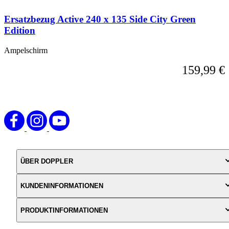
zur
Karussell-
Ersatzbezug Active 240 x 135 Side City Green
Navigation
Edition
über
die
Sprunglinks
Ampelschirm
wechseln.
159,99 €
ÜBER DOPPLER
KUNDENINFORMATIONEN
PRODUKTINFORMATIONEN