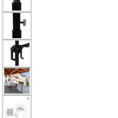
View
larger
image
View
larger
image
View
larger
image
View
larger
image