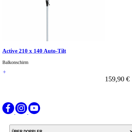
Sie
können
das
Karussell
überspringen
oder
direkt
zur
Karussell-
Active 210 x 140 Auto-Tilt
Navigation
über
die
Balkonschirm
Sprunglinks
wechseln.
159,90 €
ÜBER DOPPLER