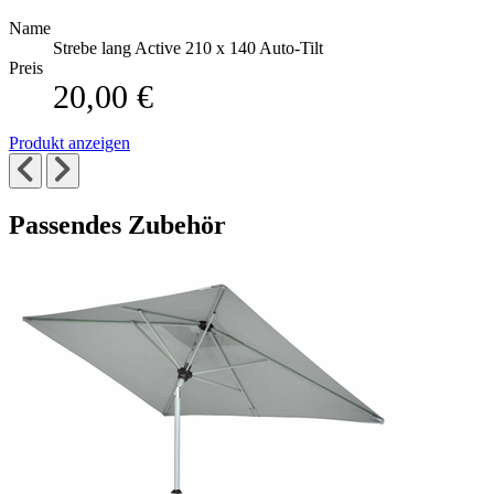
Name
Strebe lang Active 210 x 140 Auto-Tilt
Preis
20,00 €
Produkt anzeigen
Passendes Zubehör
Die
Drücken,
Navigation
um
durch
das
die
Karussell
Elemente
zu
des
überspringen
Karussells
ist
mit
der
Tabulatortaste
möglich.