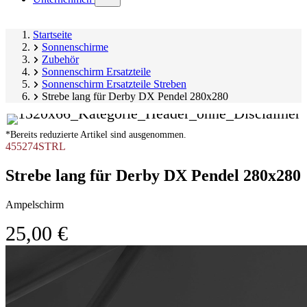
submenu)
Startseite
Sonnenschirme
Zubehör
Sonnenschirm Ersatzteile
Sonnenschirm Ersatzteile Streben
Strebe lang für Derby DX Pendel 280x280
*Bereits reduzierte Artikel sind ausgenommen.
455274STRL
Strebe lang für Derby DX Pendel 280x280
Ampelschirm
25,00 €
Produktgalerie
Image
überspringen
1
of
1