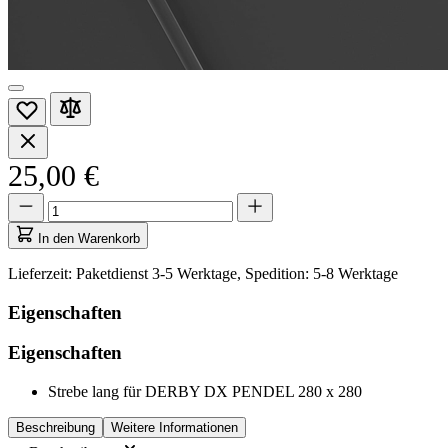
25,00 €
Menge
Menge
aktualisiert
auf
In den Warenkorb
1
Lieferzeit: Paketdienst 3-5 Werktage, Spedition: 5-8 Werktage
Eigenschaften
Eigenschaften
Strebe lang für DERBY DX PENDEL 280 x 280
Beschreibung
Weitere Informationen