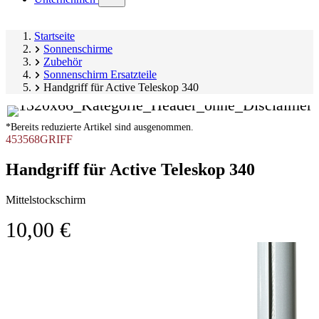
submenu)
Startseite
Sonnenschirme
Zubehör
Sonnenschirm Ersatzteile
Handgriff für Active Teleskop 340
*Bereits reduzierte Artikel sind ausgenommen.
453568GRIFF
Handgriff für Active Teleskop 340
Mittelstockschirm
10,00 €
Produktgalerie
Image
überspringen
1
of
1