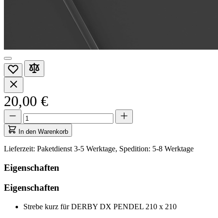
20,00 €
Menge
Menge
aktualisiert
auf
In den Warenkorb
1
Lieferzeit: Paketdienst 3-5 Werktage, Spedition: 5-8 Werktage
Eigenschaften
Eigenschaften
Strebe kurz für DERBY DX PENDEL 210 x 210