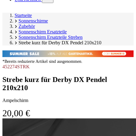
submenu)
Startseite
Sonnenschirme
Zubehör
Sonnenschirm Ersatzteile
Sonnenschirm Ersatzteile Streben
Strebe kurz für Derby DX Pendel 210x210
*Bereits reduzierte Artikel sind ausgenommen.
452274STRK
Strebe kurz für Derby DX Pendel
210x210
Ampelschirm
20,00 €
Produktgalerie
Image
überspringen
1
of