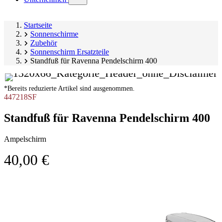
submenu)
Startseite
Sonnenschirme
Zubehör
Sonnenschirm Ersatzteile
Standfuß für Ravenna Pendelschirm 400
*Bereits reduzierte Artikel sind ausgenommen.
447218SF
Standfuß für Ravenna Pendelschirm 400
Ampelschirm
40,00 €
Produktgalerie
Image
überspringen
1
of
1