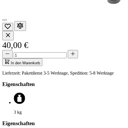
40,00 €
Menge
Menge
aktualisiert
auf
In den Warenkorb
1
Lieferzeit: Paketdienst 3-5 Werktage, Spedition: 5-8 Werktage
Eigenschaften
3
kg
Eigenschaften