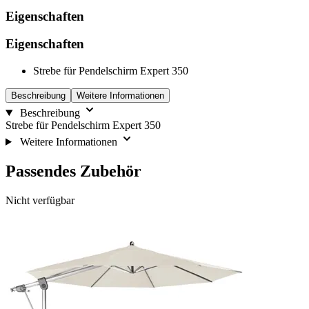
Eigenschaften
Eigenschaften
Strebe für Pendelschirm Expert 350
Beschreibung
Weitere Informationen
Beschreibung
Strebe für Pendelschirm Expert 350
Weitere Informationen
Passendes Zubehör
Die
Drücken,
Nicht verfügbar
Navigation
um
durch
das
die
Karussell
Elemente
zu
des
überspringen
Karussells
ist
mit