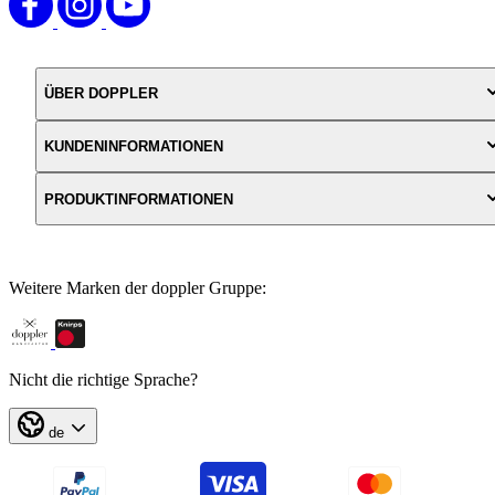
edlen Schirm perfekt ab. DOPPLER - Unsere Leidenschaft für
Schirme bestimmt seit 1946 wer wir sind & was wir tun. Unsere
Produkte haben 3 Jahre Garantie & wir bieten Ihnen lebenslange
Reparatur sowie Ersatzteilservice.
ÜBER DOPPLER
KUNDENINFORMATIONEN
PRODUKTINFORMATIONEN
Weitere Marken der doppler Gruppe:
Nicht die richtige Sprache?
de