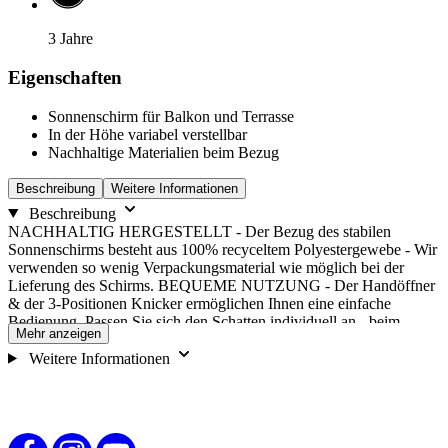
3 Jahre
Eigenschaften
Sonnenschirm für Balkon und Terrasse
In der Höhe variabel verstellbar
Nachhaltige Materialien beim Bezug
Beschreibung
Weitere Informationen
Beschreibung
NACHHALTIG HERGESTELLT - Der Bezug des stabilen
Sonnenschirms besteht aus 100% recyceltem Polyestergewebe - Wir
verwenden so wenig Verpackungsmaterial wie möglich bei der
Lieferung des Schirms. BEQUEME NUTZUNG - Der Handöffner
& der 3-Positionen Knicker ermöglichen Ihnen eine einfache
Bedienung. Passen Sie sich den Schatten individuell an - beim
Mehr anzeigen
Brunchen oder beim Entspannen auf der Liege. ROBUST &
SCHÜTZEND - Der Gartenschirm ist aus stabilem & beständigen
Weitere Informationen
Stahl-Gestell hergestellt & bringt einen sehr guten UV-Schutz von
50+ mit sich. Die Höhe lässt sich stufenlos verstellen!
WETTERBESTÄNDIG - Das runde Schirmdach ist
regenabweisend & aus wetterfestem Polyestergewebe mit hoher
Lichtechtheit. Der mattschwarze Mast aus Aluminium rundet den