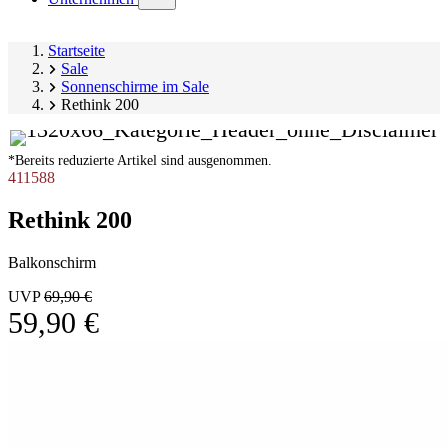
submenu)
Startseite
Sale
Sonnenschirme im Sale
Rethink 200
*Bereits reduzierte Artikel sind ausgenommen.
411588
Rethink 200
Balkonschirm
UVP
69,90 €
59,90 €
Produktgalerie
Image
überspringen
1
of
2