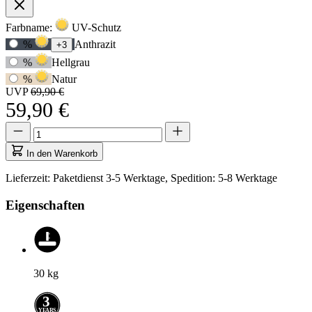
Produktoptionen
Farbname:
UV-Schutz
Verwenden
%
Anthrazit
+3
Sie
%
Hellgrau
die
Tabulatortaste,
%
Natur
um
UVP
69,90 €
zur
59,90 €
ersten
Auswahloption
Menge
Menge
zu
aktualisiert
navigieren,
auf
In den Warenkorb
und
1
anschließend
Lieferzeit: Paketdienst 3-5 Werktage, Spedition: 5-8 Werktage
die
Pfeiltasten,
Eigenschaften
um
zwischen
den
Optionen
zu
30
kg
wechseln.
3
Y
E
A
R
S