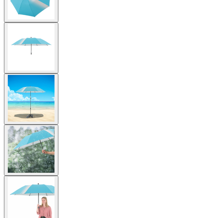
View
larger
image
View
larger
image
View
larger
image
View
larger
image