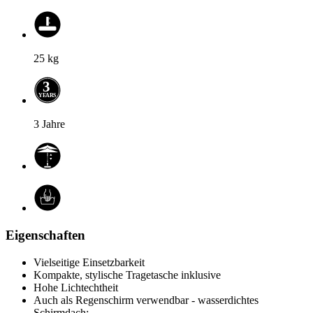
25
kg
3
Y
E
A
R
S
3 Jahre
Eigenschaften
Vielseitige Einsetzbarkeit
Kompakte, stylische Tragetasche inklusive
Hohe Lichtechtheit
Auch als Regenschirm verwendbar - wasserdichtes
Schirmdach: