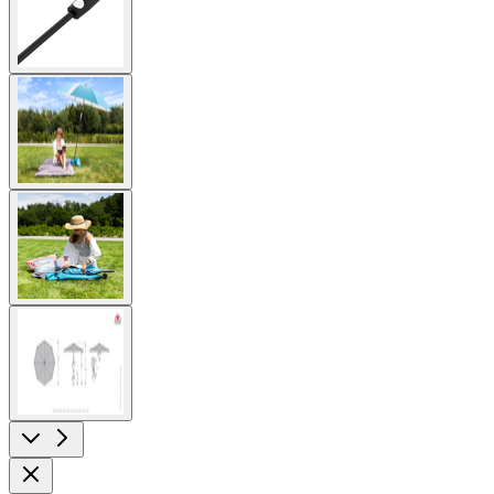
image
View
larger
image
View
larger
image
View
larger
image