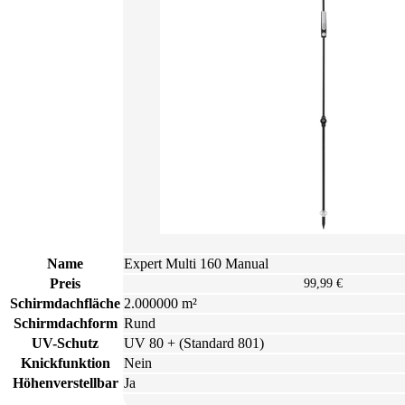
Youtube service!
This content is not permitted to load due to trackers
that are not disclosed to the visitor. The website owner
needs to setup the site with their CMP to add this
content to the list of technologies used.
Powered by
Usercentrics Consent Management
Platform
Name
Expert Multi 160 Manual
Preis
99,99 €
Schirmdachfläche
2.000000 m²
Schirmdachform
Rund
UV-Schutz
UV 80 + (Standard 801)
Knickfunktion
Nein
Höhenverstellbar
Ja