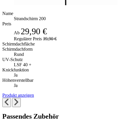
Name
Strandschirm 200
Preis
29,90 €
Ab
Regulärer Preis
39,90 €
Schirmdachfläche
Schirmdachform
Rund
UV-Schutz
LSF 40 +
Knickfunktion
Ja
Höhenverstellbar
Ja
Produkt anzeigen
Passendes Zubehör
Die
Drücken,
Drücken,