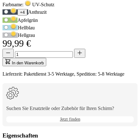
Produktoptionen
Farbname:
UV-Schutz
Verwenden
Anthrazit
+4
Sie
Apfelgrün
die
Tabulatortaste,
Hellblau
um
Hellgrau
zur
99,99 €
ersten
Auswahloption
Menge
Menge
zu
aktualisiert
navigieren,
auf
In den Warenkorb
und
1
anschließend
Lieferzeit: Paketdienst 3-5 Werktage, Spedition: 5-8 Werktage
die
Pfeiltasten,
um
zwischen
den
Optionen
Suchen Sie Ersatzteile oder Zubehör für Ihren Schirm?
zu
wechseln.
Jetzt finden
Eigenschaften