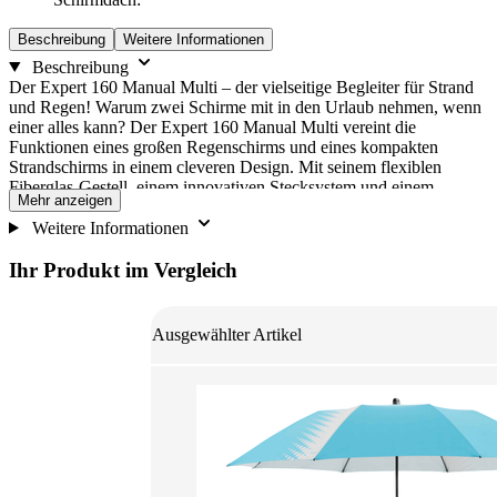
Beschreibung
Weitere Informationen
Beschreibung
Der Expert 160 Manual Multi – der vielseitige Begleiter für Strand
und Regen! Warum zwei Schirme mit in den Urlaub nehmen, wenn
einer alles kann? Der Expert 160 Manual Multi vereint die
Funktionen eines großen Regenschirms und eines kompakten
Strandschirms in einem cleveren Design. Mit seinem flexiblen
Fiberglas-Gestell, einem innovativen Stecksystem und einem
Mehr anzeigen
ergonomischen Handgriff bietet er perfekten Grip und eine einfache
Handhabung. Entfernt man das Stecksystem, wird der Strandschirm
Weitere Informationen
im Handumdrehen zu einem praktischen Regenschirm – ideal für
jeden Strandurlaub und für unterwegs! Auch Wind kann den Tag
Ihr Produkt im Vergleich
nicht vermiesen: Die stylische Tragetasche dient nicht nur zum
einfachen Transport, sondern kann auch mit Sand befüllt werden,
um als Beschwerer für zusätzliche Stabilität zu sorgen. a) Montage
Ausgewählter Artikel
über Rasendorn (Befestigung im Erdreich oder Sand) b) Montage
über Granitsockel 25 kg (hochwertiger Sockel) c) Montage über PE-
Füllsockel (zum Befüllen mit Wasser oder Sand)
We need your consent to load the