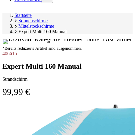
submenu)
Startseite
Sonnenschirme
Mittelstockschirme
Expert Multi 160 Manual
*Bereits reduzierte Artikel sind ausgenommen.
406615
Expert Multi 160 Manual
Strandschirm
99,99 €
Produktgalerie
Image
überspringen
1
of
19