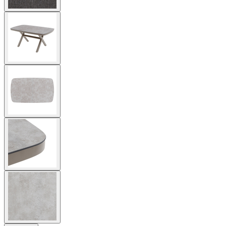
View
larger
image
View
larger
image
View
larger
image
View
larger
image