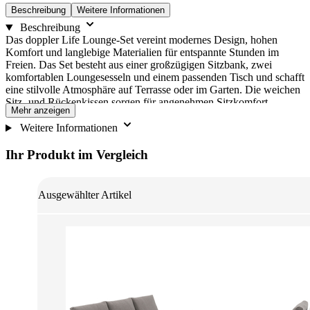
Beschreibung
Weitere Informationen
Beschreibung
Das doppler Life Lounge-Set vereint modernes Design, hohen
Komfort und langlebige Materialien für entspannte Stunden im
Freien. Das Set besteht aus einer großzügigen Sitzbank, zwei
komfortablen Loungesesseln und einem passenden Tisch und schafft
eine stilvolle Atmosphäre auf Terrasse oder im Garten. Die weichen
Sitz- und Rückenkissen sorgen für angenehmen Sitzkomfort,
Mehr anzeigen
während das leichte Aluminiumgestell durch seine wetterfeste und
pflegeleichte Qualität überzeugt. Der Tisch mit hochwertiger Platte
Weitere Informationen
ergänzt das Set perfekt für gemeinsame Mahlzeiten und gesellige
Stunden im Freien. Für zusätzliche Stabilität verfügt der Tisch über
Ihr Produkt im Vergleich
einen integrierten Bodenausgleich, der Unebenheiten zuverlässig
ausgleicht.
Ausgewählter Artikel