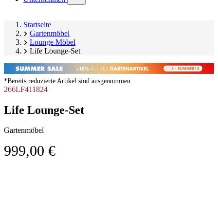
submenu)
Startseite
Gartenmöbel
Lounge Möbel
Life Lounge-Set
*Bereits reduzierte Artikel sind ausgenommen.
266LF411824
Life Lounge-Set
Gartenmöbel
999,00 €
Produktgalerie
Image
überspringen
1
of
11