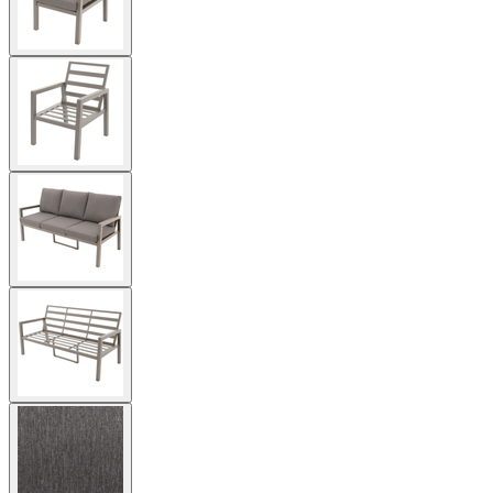
View
larger
image
View
larger
image
View
larger
image
View
larger
image