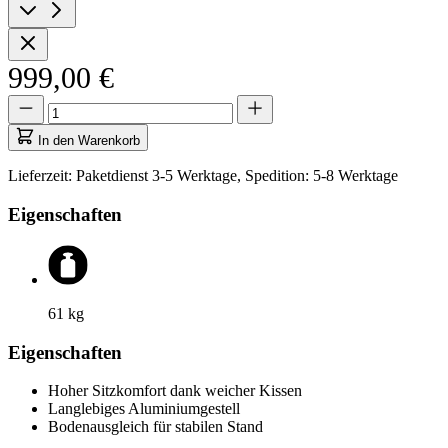
999,00 €
Menge
Menge
aktualisiert
auf
In den Warenkorb
1
Lieferzeit: Paketdienst 3-5 Werktage, Spedition: 5-8 Werktage
Eigenschaften
61
kg
Eigenschaften
Hoher Sitzkomfort dank weicher Kissen
Langlebiges Aluminiumgestell
Bodenausgleich für stabilen Stand