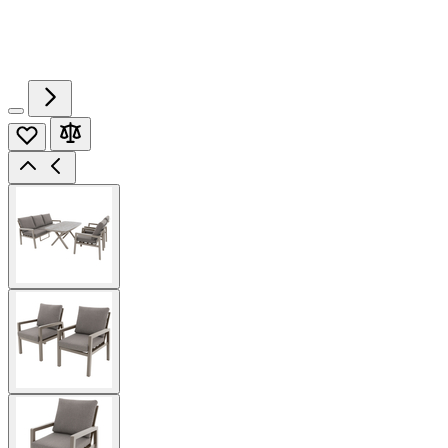
View
larger
image
View
larger
image
View
larger
image