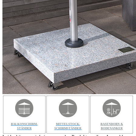
BALKONSCHIRM-
MITTELSTOCK-
RASENDORN &
STÄNDER
SCHIRM
STÄNDER
BODENANKER