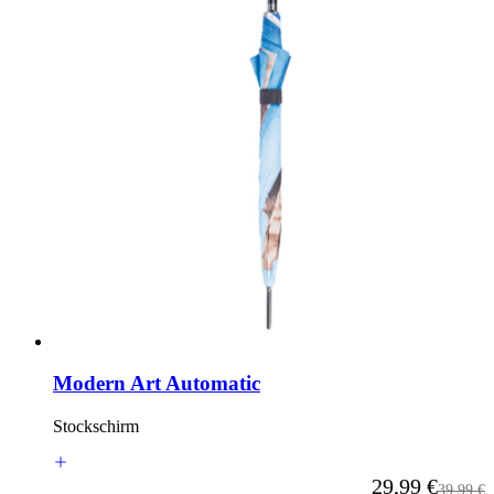
Modern Art Automatic
Stockschirm
Ab
29,99 €
Reguläre
39,99 €