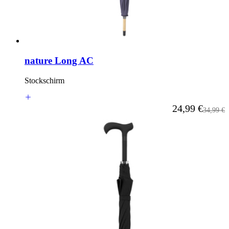
nature Long AC
Stockschirm
Ab
24,99 €
Reguläre
34,99 €