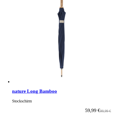
nature Long Bamboo
Stockschirm
Ab
59,99 €
Reguläre
99,99 €