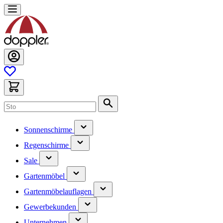
Zum
Inhalt
springen
Suche
(hat
Sonnenschirme
ein
(hat
Untermenü)
Regenschirme
ein
(hat
Untermenü)
Sale
ein
(hat
Untermenü)
Gartenmöbel
ein
(hat
Untermenü)
Gartenmöbelauflagen
ein
(has
Untermenü)
Gewerbekunden
submenu)
(has
Unternehmen