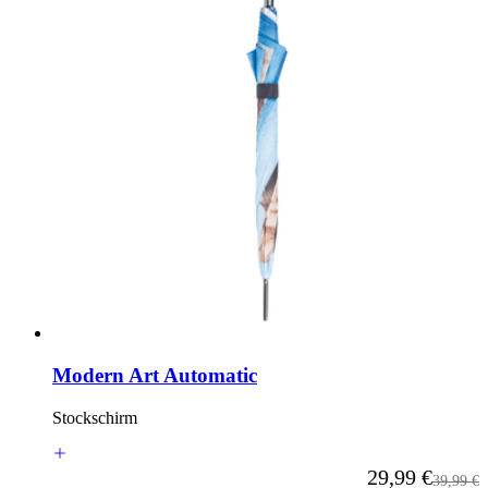
Modern Art Automatic
Stockschirm
Ab
29,99 €
Reguläre
39,99 €