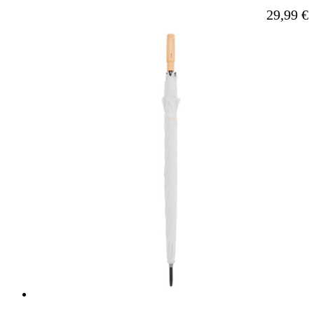
Ab
29,99 €