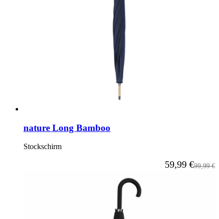
nature Long Bamboo
Stockschirm
Ab
59,99 €
Reguläre
99,99 €