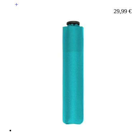
Ab
29,99 €