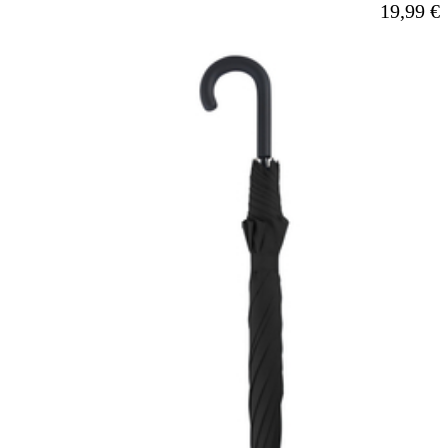
Ab
19,99 €