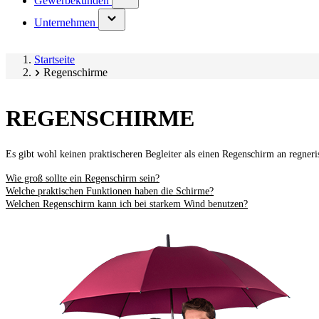
Gewerbekunden
submenu)
(has
Unternehmen
submenu)
Startseite
Regenschirme
REGENSCHIRME
Es gibt wohl keinen praktischeren Begleiter als einen Regenschirm an regner
Wie groß sollte ein Regenschirm sein?
Welche praktischen Funktionen haben die Schirme?
Welchen Regenschirm kann ich bei starkem Wind benutzen?