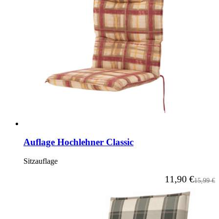
Auflage Hochlehner Classic
Sitzauflage
Ab
11,90 €
Reguläre
15,99 €