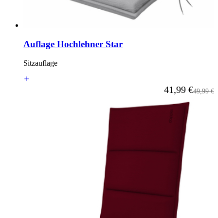
Auflage Hochlehner Star
Sitzauflage
Ab
41,99 €
Reguläre
49,99 €