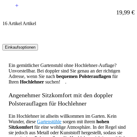
Ab
19,99 €
16
Artikel
Artikel
Einkaufsoptionen
Zur
Produktliste
Ein gemütlicher Gartenstuhl ohne Hochlehner-Auflage?
springen
Unvorstellbar. Bei doppler sind Sie genau an der richtigen
Adresse, wenn Sie nach
bequemen Polsterauflagen
für
Ihren
Hochlehner
suchen! .
Angenehmer Sitzkomfort mit den doppler
Polsterauflagen für Hochlehner
Ein Hochlehner ist allseits willkommen im Garten. Kein
Wunder, diese
Gartenstühle
sorgen mit ihrem
hohen
Sitzkomfort
für eine wohlige Atmosphäre. In der Regel sind
sie jedoch aus Metall oder Kunststoff hergestellt, sodass sie