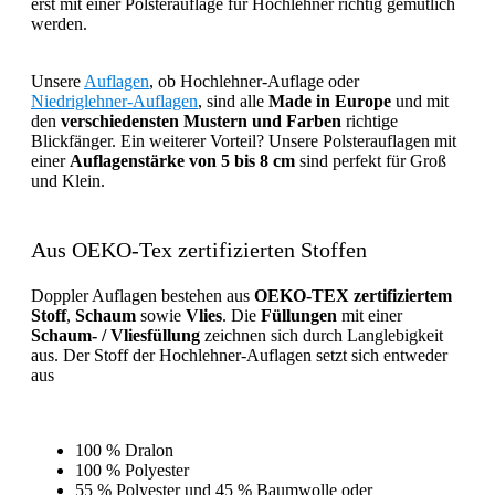
erst mit einer Polsterauflage für Hochlehner richtig gemütlich
werden.
Unsere
Auflagen
, ob Hochlehner-Auflage oder
Niedriglehner-Auflagen
, sind alle
Made in Europe
und mit
den
verschiedensten Mustern und Farben
richtige
Blickfänger. Ein weiterer Vorteil? Unsere Polsterauflagen mit
einer
Auflagenstärke von 5 bis 8 cm
sind perfekt für Groß
und Klein.
Aus OEKO-Tex zertifizierten Stoffen
Doppler Auflagen bestehen aus
OEKO-TEX zertifiziertem
Stoff
,
Schaum
sowie
Vlies
. Die
Füllungen
mit einer
Schaum- / Vliesfüllung
zeichnen sich durch Langlebigkeit
aus. Der Stoff der Hochlehner-Auflagen setzt sich entweder
aus
100 % Dralon
100 % Polyester
55 % Polyester und 45 % Baumwolle oder