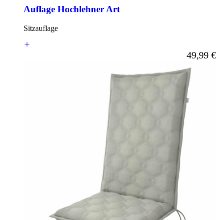
Auflage Hochlehner Art
Sitzauflage
Ab
49,99 €