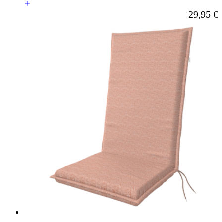
Ab
29,95 €