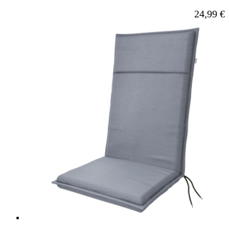
Ab
24,99 €