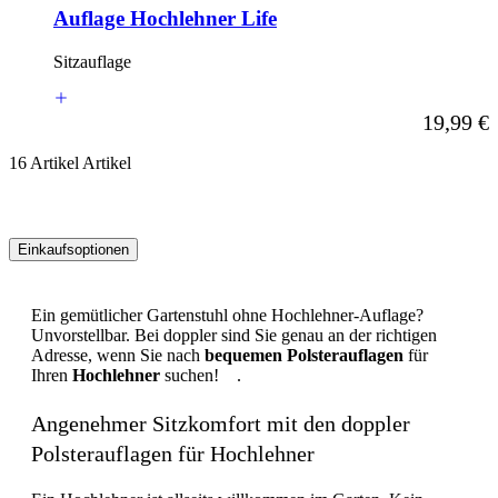
Auflage Hochlehner Life
Sitzauflage
Ab
19,99 €
16
Artikel
Artikel
Einkaufsoptionen
Zur
Produktliste
Ein gemütlicher Gartenstuhl ohne Hochlehner-Auflage?
springen
Unvorstellbar. Bei doppler sind Sie genau an der richtigen
Adresse, wenn Sie nach
bequemen Polsterauflagen
für
Ihren
Hochlehner
suchen! .
Angenehmer Sitzkomfort mit den doppler
Polsterauflagen für Hochlehner