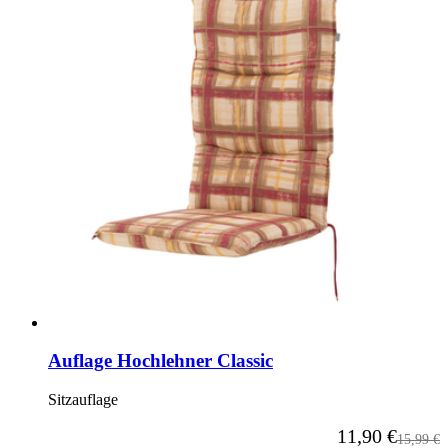
Auflage Hochlehner Classic
Sitzauflage
Ab
11,90 €
Reguläre
15,99 €