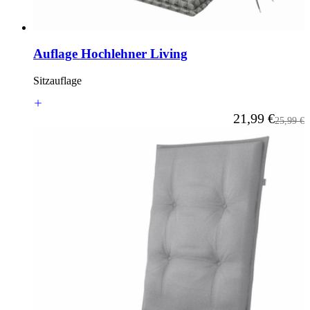
Auflage Hochlehner Living
Sitzauflage
Ab
21,99 €
Reguläre
25,99 €