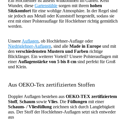
Ein Hochlehner ist allseits willkommen im Garten. Kein
Wunder, diese
Gartenstühle
sorgen mit ihrem
hohen
Sitzkomfort
für eine wohlige Atmosphäre. In der Regel sind
sie jedoch aus Metall oder Kunststoff hergestellt, sodass sie
erst mit einer Polsterauflage für Hochlehner richtig gemütlich
werden.
Unsere
Auflagen
, ob Hochlehner-Auflage oder
Niedriglehner-Auflagen
, sind alle
Made in Europe
und mit
den
verschiedensten Mustern und Farben
richtige
Blickfänger. Ein weiterer Vorteil? Unsere Polsterauflagen mit
einer
Auflagenstärke von 5 bis 8 cm
sind perfekt für Groß
und Klein.
Aus OEKO-Tex zertifizierten Stoffen
Doppler Auflagen bestehen aus
OEKO-TEX zertifiziertem
Stoff
,
Schaum
sowie
Vlies
. Die
Füllungen
mit einer
Schaum- / Vliesfüllung
zeichnen sich durch Langlebigkeit
aus. Der Stoff der Hochlehner-Auflagen setzt sich entweder
aus