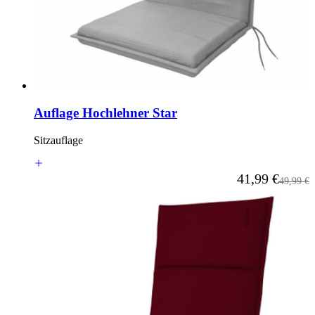
Auflage Hochlehner Star
Sitzauflage
Ab
41,99 €
Reguläre
49,99 €