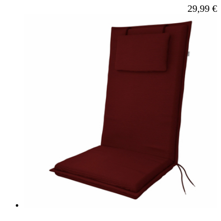
Ab
29,99 €