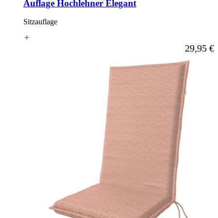
Auflage Hochlehner Elegant
Sitzauflage
Ab
29,95 €