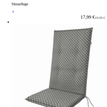
Sitzauflage
Ab
17,99 €
Reguläre
19,99 €