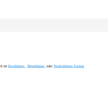
ich im
Hochlehner-
,
Mittellehner-
oder
Niedriglehner-Format
.