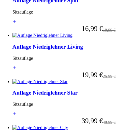
Auflage Niedriglehner Spot
Sitzauflage
Ab
16,99 €
Regulärer Preis
18,99 €
Auflage Niedriglehner Living
Sitzauflage
Ab
19,99 €
Regulärer Preis
26,99 €
Auflage Niedriglehner Star
Sitzauflage
Ab
39,99 €
Regulärer Preis
48,99 €