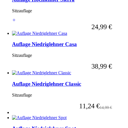
Sitzauflage
Ab
24,99 €
Auflage Niedriglehner Casa
Sitzauflage
Ab
38,99 €
Auflage Niedriglehner Classic
Sitzauflage
Ab
11,24 €
Regulärer Preis
14,99 €