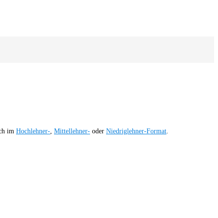
ich im
Hochlehner-
,
Mittellehner-
oder
Niedriglehner-Format
.