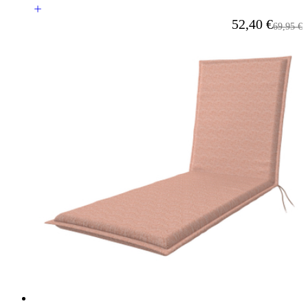
Ab
52,40 €
Reguläre
69,95 €