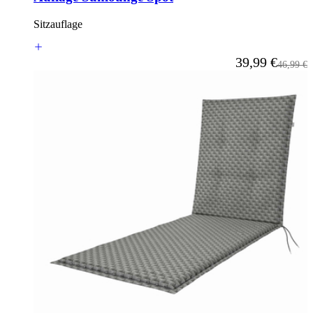
Sitzauflage
Ab
39,99 €
Reguläre
46,99 €