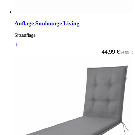
Auflage Sunlounge Living
Sitzauflage
Ab
44,99 €
Reguläre
69,99 €