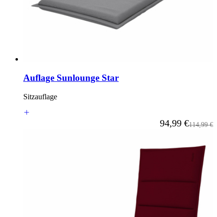
Auflage Sunlounge Star
Sitzauflage
Ab
94,99 €
Regulärer
114,99 €