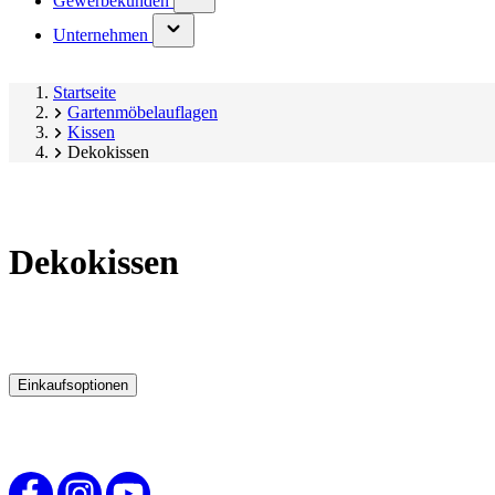
Gewerbekunden
submenu)
(has
Unternehmen
submenu)
Startseite
Gartenmöbelauflagen
Kissen
Dekokissen
Dekokissen
Einkaufsoptionen
Zur
Produktliste
springen