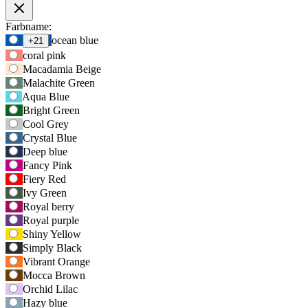
Produktoptionen
Farbname:
Verwenden
ocean blue
+21
Sie
coral pink
die
Macadamia Beige
Tabulatortaste,
Malachite Green
um
Aqua Blue
zur
Bright Green
ersten
Cool Grey
Auswahloption
zu
Crystal Blue
navigieren,
Deep blue
und
Fancy Pink
anschließend
Fiery Red
die
Ivy Green
Pfeiltasten,
Royal berry
um
Royal purple
zwischen
Shiny Yellow
den
Simply Black
Optionen
zu
Vibrant Orange
wechseln.
Mocca Brown
Orchid Lilac
Hazy blue