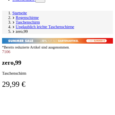
submenu)
Startseite
Regenschirme
Taschenschirm
Unglaublich leichte Taschenschirme
zero,99
*Bereits reduzierte Artikel sind ausgenommen.
7106
zero,99
Taschenschirm
29,99 €
Produktgalerie
Image
überspringen
1
of
2