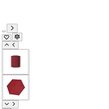
View
larger
image
View
larger
image