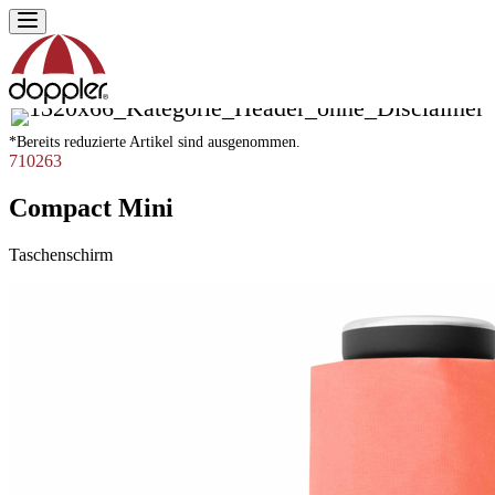
Zum
Inhalt
springen
*Bereits reduzierte Artikel sind ausgenommen.
710263
Compact Mini
Taschenschirm
Produktgalerie
Image
überspringen
1
of
6