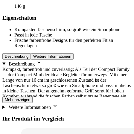
146
g
Eigenschaften
Kompakter Taschenschirm, so groß wie ein Smartphone
Passt in jede Tasche
Frische farbenfrohe Designs für den perfekten Fit an
Regentagen
Beschreibung
Weitere Informationen
Beschreibung
Kompakt, farbenfroh und zuverlässig: Als Teil der Compact Family
ist der Compact Mini der ideale Begleiter für unterwegs. Mit einer
Länge von nur 16 cm im geschlossenen Zustand ist der
Taschenschirm etwa so groß wie ein Smartphone und passt mühelos
in kleine Taschen. Der angenehm geformte Griff sorgt für hohen
Komfort, während die frischen Farben selbst graue Regentage ein
Mehr anzeigen
Stück freundlicher machen.
Weitere Informationen
Ihr Produkt im Vergleich