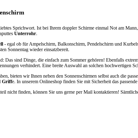
nenschirm
eliebtes Sprichwort. Ist bei Ihrem doppler Schirme einmal Not am Mann
aputtes
Unterrohr
.
ll
- egal ob für Ampelschirm, Balkonschirm, Pendelschirm und Kurbel
ten Sonnentag wieder einsatzbereit.
ad: Das sind Dinge, die einfach zum Sommer gehören! Ebenfalls extrem 
rennungen verhindert. Eine breite Auswahl an solchen hochwertigen Sc
en, bieten wir Ihnen neben den Sonnenschirmen selbst auch die passend
 Griff
e. In unserem Onlineshop finden Sie mit Sicherheit das passende 
eil nicht finden, können Sie uns gerne per Mail kontaktieren! Sämtliche