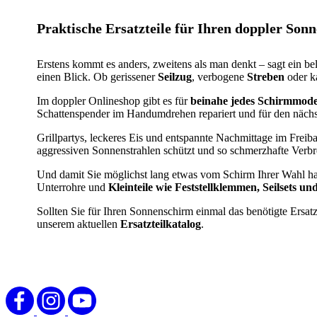
Zur
Produktliste
Praktische Ersatzteile für Ihren doppler Son
springen
Erstens kommt es anders, zweitens als man denkt – sagt ein b
einen Blick. Ob gerissener
Seilzug
, verbogene
Streben
oder k
Im doppler Onlineshop gibt es für
beinahe jedes Schirmmode
Schattenspender im Handumdrehen repariert und für den nächs
Grillpartys, leckeres Eis und entspannte Nachmittage im Freib
aggressiven Sonnenstrahlen schützt und so schmerzhafte Verb
Und damit Sie möglichst lang etwas vom Schirm Ihrer Wahl hab
Unterrohre und
Kleinteile wie Feststellklemmen, Seilsets und
Sollten Sie für Ihren Sonnenschirm einmal das benötigte Ersatzt
unserem aktuellen
Ersatzteilkatalog
.