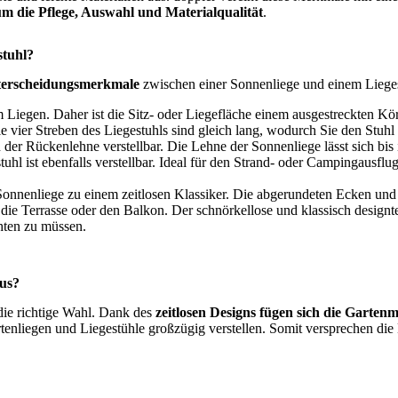
m die Pflege, Auswahl und Materialqualität
.
stuhl?
nterscheidungsmerkmale
zwischen einer Sonnenliege und einem Lieges
Liegen. Daher ist die Sitz- oder Liegefläche einem ausgestreckten Körp
ie vier Streben des Liegestuhls sind gleich lang, wodurch Sie den Stu
 der Rückenlehne verstellbar. Die Lehne der Sonnenliege lässt sich bis i
l ist ebenfalls verstellbar. Ideal für den Strand- oder Campingausflug
nenliege zu einem zeitlosen Klassiker. Die abgerundeten Ecken und 
 die Terrasse oder den Balkon. Der schnörkellose und klassisch design
hten zu müssen.
aus?
 die richtige Wahl. Dank des
zeitlosen Designs fügen sich die Garten
rtenliegen und Liegestühle großzügig verstellen. Somit versprechen 