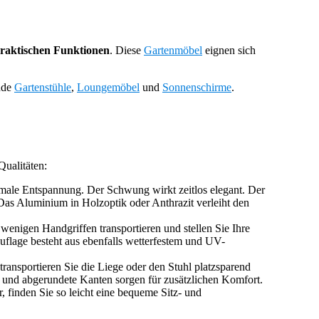
praktischen Funktionen
. Diese
Gartenmöbel
eignen sich
nde
Gartenstühle
,
Loungemöbel
und
Sonnenschirme
.
Qualitäten:
male Entspannung. Der Schwung wirkt zeitlos elegant. Der
Das Aluminium in Holzoptik oder Anthrazit verleiht den
wenigen Handgriffen transportieren und stellen Sie Ihre
uflage besteht aus ebenfalls wetterfestem und UV-
ansportieren Sie die Liege oder den Stuhl platzsparend
n und abgerundete Kanten sorgen für zusätzlichen Komfort.
, finden Sie so leicht eine bequeme Sitz- und