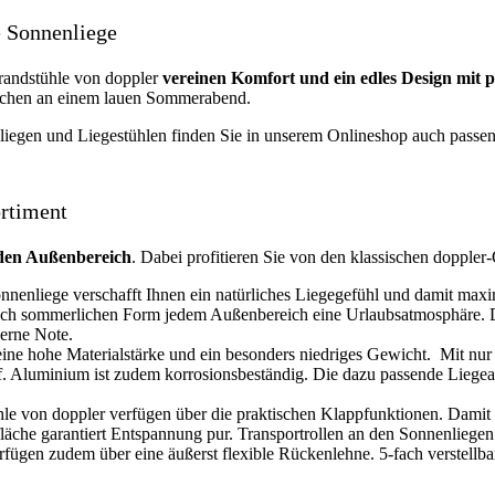
e Sonnenliege
randstühle von doppler
vereinen Komfort und ein edles Design mit 
erchen an einem lauen Sommerabend.
iegen und Liegestühlen finden Sie in unserem Onlineshop auch passe
rtiment
eden Außenbereich
. Dabei profitieren Sie von den klassischen doppler-
nenliege verschafft Ihnen ein natürliches Liegegefühl und damit maxi
ssisch sommerlichen Form jedem Außenbereich eine Urlaubsatmosphäre. 
derne Note.
ine hohe Materialstärke und ein besonders niedriges Gewicht. Mit nur 
f. Aluminium ist zudem korrosionsbeständig. Die dazu passende Liegea
e von doppler verfügen über die praktischen Klappfunktionen. Damit tr
fläche garantiert Entspannung pur. Transportrollen an den Sonnenliege
ügen zudem über eine äußerst flexible Rückenlehne. 5-fach verstellbar