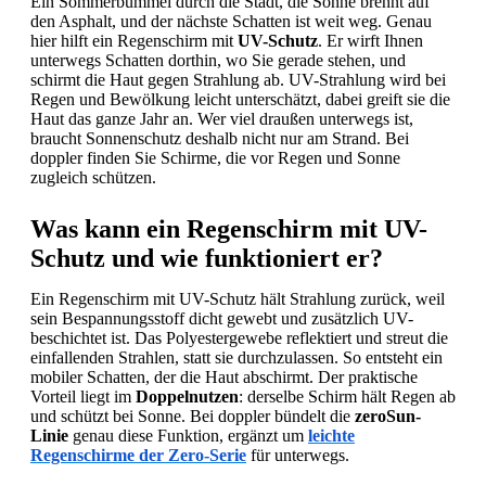
Ein Sommerbummel durch die Stadt, die Sonne brennt auf
springen
den Asphalt, und der nächste Schatten ist weit weg. Genau
hier hilft ein Regenschirm mit
UV-Schutz
. Er wirft Ihnen
unterwegs Schatten dorthin, wo Sie gerade stehen, und
schirmt die Haut gegen Strahlung ab. UV-Strahlung wird bei
Regen und Bewölkung leicht unterschätzt, dabei greift sie die
Haut das ganze Jahr an. Wer viel draußen unterwegs ist,
braucht Sonnenschutz deshalb nicht nur am Strand. Bei
doppler finden Sie Schirme, die vor Regen und Sonne
zugleich schützen.
Was kann ein Regenschirm mit UV-
Schutz und wie funktioniert er?
Ein Regenschirm mit UV-Schutz hält Strahlung zurück, weil
sein Bespannungsstoff dicht gewebt und zusätzlich UV-
beschichtet ist. Das Polyestergewebe reflektiert und streut die
einfallenden Strahlen, statt sie durchzulassen. So entsteht ein
mobiler Schatten, der die Haut abschirmt. Der praktische
Vorteil liegt im
Doppelnutzen
: derselbe Schirm hält Regen ab
und schützt bei Sonne. Bei doppler bündelt die
zeroSun-
Linie
genau diese Funktion, ergänzt um
leichte
Regenschirme der Zero-Serie
für unterwegs.