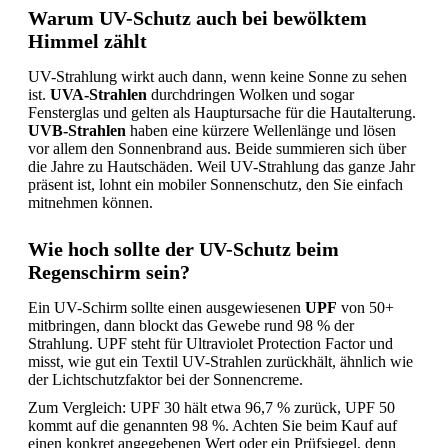
Warum UV-Schutz auch bei bewölktem
Himmel zählt
UV-Strahlung wirkt auch dann, wenn keine Sonne zu sehen
ist.
UVA-Strahlen
durchdringen Wolken und sogar
Fensterglas und gelten als Hauptursache für die Hautalterung.
UVB-Strahlen
haben eine kürzere Wellenlänge und lösen
vor allem den Sonnenbrand aus. Beide summieren sich über
die Jahre zu Hautschäden. Weil UV-Strahlung das ganze Jahr
präsent ist, lohnt ein mobiler Sonnenschutz, den Sie einfach
mitnehmen können.
Wie hoch sollte der UV-Schutz beim
Regenschirm sein?
Ein UV-Schirm sollte einen ausgewiesenen
UPF
von 50+
mitbringen, dann blockt das Gewebe rund 98 % der
Strahlung. UPF steht für Ultraviolet Protection Factor und
misst, wie gut ein Textil UV-Strahlen zurückhält, ähnlich wie
der Lichtschutzfaktor bei der Sonnencreme.
Zum Vergleich: UPF 30 hält etwa 96,7 % zurück, UPF 50
kommt auf die genannten 98 %. Achten Sie beim Kauf auf
einen konkret angegebenen Wert oder ein Prüfsiegel, denn