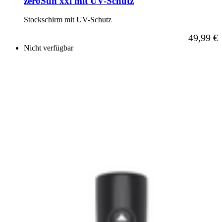
zeroSun xxl mit UV-Schutz
Stockschirm mit UV-Schutz
Ab
49,99 €
Nicht verfügbar