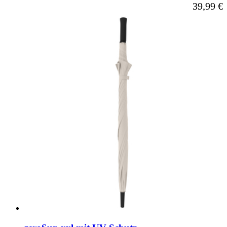
Ab
39,99 €