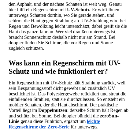
springen
den Asphalt, und der nächste Schatten ist weit weg. Genau
hier hilft ein Regenschirm mit
UV-Schutz
. Er wirft Ihnen
unterwegs Schatten dorthin, wo Sie gerade stehen, und
schirmt die Haut gegen Strahlung ab. UV-Strahlung wird bei
Regen und Bewölkung leicht unterschätzt, dabei greift sie die
Haut das ganze Jahr an. Wer viel draußen unterwegs ist,
braucht Sonnenschutz deshalb nicht nur am Strand. Bei
doppler finden Sie Schirme, die vor Regen und Sonne
zugleich schützen.
Was kann ein Regenschirm mit UV-
Schutz und wie funktioniert er?
Ein Regenschirm mit UV-Schutz hält Strahlung zurück, weil
sein Bespannungsstoff dicht gewebt und zusätzlich UV-
beschichtet ist. Das Polyestergewebe reflektiert und streut die
einfallenden Strahlen, statt sie durchzulassen. So entsteht ein
mobiler Schatten, der die Haut abschirmt. Der praktische
Vorteil liegt im
Doppelnutzen
: derselbe Schirm hält Regen ab
und schützt bei Sonne. Bei doppler bündelt die
zeroSun-
Linie
genau diese Funktion, ergänzt um
leichte
Regenschirme der Zero-Serie
für unterwegs.