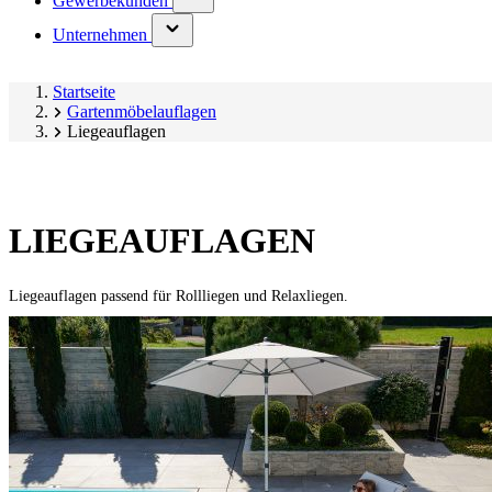
Gewerbekunden
submenu)
(has
Unternehmen
submenu)
Startseite
Gartenmöbelauflagen
Liegeauflagen
LIEGEAUFLAGEN
Liegeauflagen passend für Rollliegen und Relaxliegen.